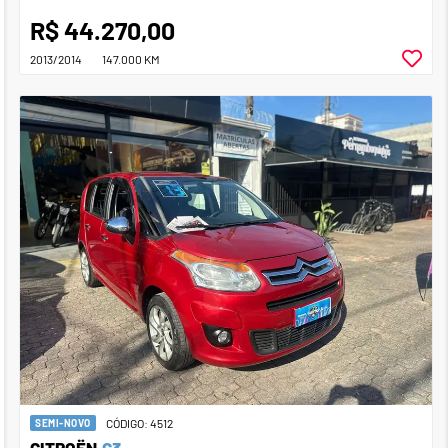
R$ 44.270,00
2013/2014
147.000 KM
CÓDIGO: 4512
SEMI-NOVO
CITROËN
C3