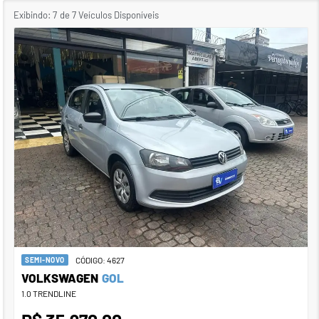
Exibindo:
7
de
7
Veículos Disponíveis
CÓDIGO: 4627
SEMI-NOVO
VOLKSWAGEN
GOL
1.0 TRENDLINE